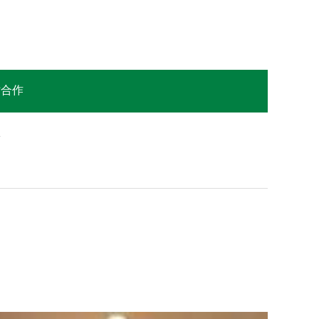
站合作
息