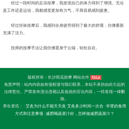
经过一段时间的足浴按摩，我发现自己的体力得到了增强。无论
是工作还是运动，我都感觉更加有力气，不再容易感到疲惫。
经过丝袜按摩后，我感到全身疲劳得到了极大的舒缓，仿佛重新
充满了活力。
技师的按摩手法让我仿佛置身于云端，轻松自在。
版权所有：长沙雨花按摩 网站合作
51La
免责声明：站内内容如有侵权请与我们联系，本站不承担由此引起的
法律责任。严禁发布违法违规以及低俗的言论内容，一经发现一律删
除。
养生资讯： ·
艾灸为什么不能天天灸 艾灸多少时间一次合
·
羊肾的食用
方式和注意事项
·
减肥喝蔬菜汁好，怎样做减肥蔬菜汁？
南京秦淮桑拿价格
成都水疗会所" /> <meta name=&
武汉汉南区桑拿
武汉spa
北京通州区桑拿网
杭州钱塘区高端桑拿
成都龙泉驿桑拿
杭州