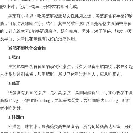
酵2小时，之后上锅蒸20分钟左右即可完成。
黑芝麻小常识：吃黑芝麻减肥是女性健康之选，黑芝麻含有丰富卵磷
脂，可预防及辅助治疗胆结石。其中的维生素E含量是植物类食物中最多
的，补充维生素E能够延缓衰老、延年益寿。另外，对于便秘、脱发、须
发早白、头晕眼花等也有很好的治疗作用。
减肥不能吃什么食物
1.肥肉
由於肥肉中含有多量的动物性脂肪，长久大量食用肥肉後，极易引起
人体脂肪过剩储积，加重肥胖，所以已体重过胖的人，应忌吃肥肉。
2.鸭蛋
鸭蛋含有多量的脂肪，是种高脂肪、高胆固醇食品，每100g鸭蛋中含
脂肪14.7g，含胆固醇634mg，尤其是鸭蛋黄，含胆固醇达1522mg，肥胖
者少吃为妙。
3.桂圆肉
性温热，味甘甜，属高糖类高热量食品，所含葡萄糖高达25%。另外