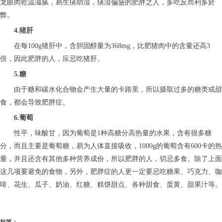
龙眼肉乾温滋腻，易生痰助湿，痰湿偏盛的肥胖之人，多吃反而利多於
弊。
4.猪肝
在每100g猪肝中，含胆固醇量为368mg，比肥猪肉中的含量还高3
倍，因此肥胖的人，应忌吃猪肝。
5.糖
由于糖和碳水化合物会产生大量的卡路里，所以摄取过多的糖类或甜
食，都会导致肥胖症。
6.葡萄
性平，味酸甘，因为葡萄是1种高糖分高热量的水果，含有很多糖
分，而且主要是葡萄糖，易为人体直接吸收，1000g的葡萄含有600卡的热
量，并且还含有其他多种营养成份，所以肥胖的人，切忌多食。除了上面
这几项要避免的食物，另外，肥胖症的人更一定要忌吃糖果、巧克力、咖
啡、花生、瓜子、奶油、红糖、糕饼甜点、各种甜食、蛋黄、甜果汁等。