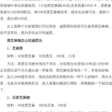
类食物中单位热量较高。1小包黑芝麻糊(40克)含有热量169大卡，需要健
美操50.4分钟消耗完。每100克黑芝麻糊含有：碳水化合物70克；脂肪12
克；蛋白质8.00克。
从上面两个分析面我们可以得知，减肥期间虽然可以食用黑芝麻糊，
但不宜常吃，因为常吃会不利减肥。
黑芝麻糊怎么吃减肥法
1、芝麻粥
材料：50克黑芝麻、50克黑豆、100克、15克
方法：将黑豆与粳米淘洗干净后，分别用冷水浸泡3小时及130分钟，
之后捞出沥干水分盛出放一旁备用。黑芝麻也需淘洗一下，并放在砂锅
中，加入2000毫升清水，淘洗后的黑豆和粳米也一同下入砂锅中。用大火
煮，当各豆米都煮熟烂后，加入食量白糖进行调味，再稍微焖一下就完成
了。
2、豆浆芝麻糊
材料：30克黑芝麻、300克豆浆、100克