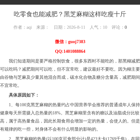
吃零食也能减肥？黑芝麻糊这样吃瘦十斤
作者：aqi 来源： 日期：2026-8-11 人气：
10
评论：
0
微信：guoj7383
QQ:1401088864
我们知道期间是要严格控制饮食，很多东西时不能吃的，那黑糊减肥
可以吃吗？减肥期间可以吃，但不宜常吃，建议最好不要吃。因为糊主要
由谷物与芝麻及少量其他混合而成，碳水化合物及糖分含量高，减肥期间
不宜常吃。
具体原因如下：
1、每100克黑芝麻糊的热量约占中国营养学会推荐的普通成年人保持
健康每天所需摄入总热量的18%。黑芝麻糊里含有的糖以及油脂成分比较
高，属于高热量食品，因此长期食用会增加一定的热量，会使人的。但是
有规律的吃一些，对身体不会有什么明显的影响的。
2、黑芝麻糊的热量(以100克可食部分计)是423大卡(1769千焦)，在同