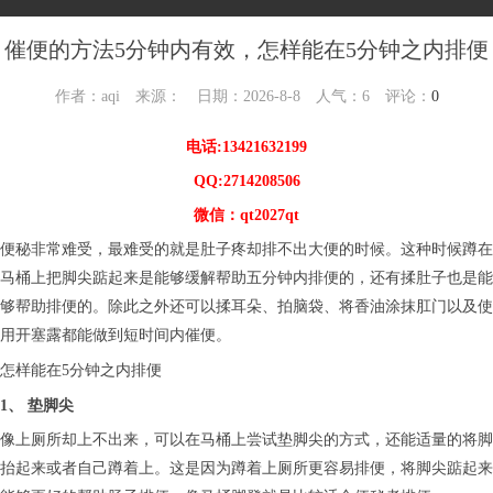
催便的方法5分钟内有效，怎样能在5分钟之内排便
作者：aqi 来源： 日期：2026-8-8 人气：
6
评论：
0
电话:13421632199
QQ:2714208506
微信：qt2027qt
便秘非常难受，最难受的就是肚子疼却排不出大便的时候。这种时候蹲在
马桶上把脚尖踮起来是能够缓解帮助五分钟内排便的，还有揉肚子也是能
够帮助排便的。除此之外还可以揉耳朵、拍脑袋、将香油涂抹肛门以及使
用开塞露都能做到短时间内催便。
怎样能在5分钟之内排便
1、 垫脚尖
像上厕所却上不出来，可以在马桶上尝试垫脚尖的方式，还能适量的将脚
抬起来或者自己蹲着上。这是因为蹲着上厕所更容易排便，将脚尖踮起来