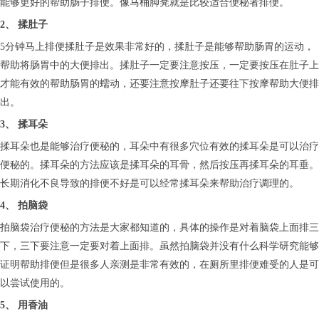
能够更好的帮助肠子排便。像马桶脚凳就是比较适合便秘者排便。
2、 揉肚子
5分钟马上排便揉肚子是效果非常好的，揉肚子是能够帮助肠胃的运动，
帮助将肠胃中的大便排出。揉肚子一定要注意按压，一定要按压在肚子上
才能有效的帮助肠胃的蠕动，还要注意按摩肚子还要往下按摩帮助大便排
出。
3、 揉耳朵
揉耳朵也是能够治疗便秘的，耳朵中有很多穴位有效的揉耳朵是可以治疗
便秘的。揉耳朵的方法应该是揉耳朵的耳骨，然后按压再揉耳朵的耳垂。
长期消化不良导致的排便不好是可以经常揉耳朵来帮助治疗调理的。
4、 拍脑袋
拍脑袋治疗便秘的方法是大家都知道的，具体的操作是对着脑袋上面排三
下，三下要注意一定要对着上面排。虽然拍脑袋并没有什么科学研究能够
证明帮助排便但是很多人亲测是非常有效的，在厕所里排便难受的人是可
以尝试使用的。
5、 用香油