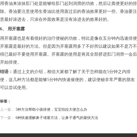
用香油来涂抹肛门处是能够给肛门起到润滑的功效，然后让粪便更好的排
除。香油要注意使用生香油比使用蒸过后的香油效果更好一些。香油要注
意最好涂进去，只涂在外面效果是没有涂进去的效果好的。
6、 用开塞露
用开塞露也是有着很好的治疗便秘的功效，特比是像在五分钟内迅速排便
开塞露是最好的方法。但是因为开塞露用多了不好所以建议如果不是万不
得已最好不要使用开塞露。开塞露的使用是将其全部挤进肛门润滑一会后
开始排便。
结语：
通过上文的介绍，相信大家都了解了关于怎样能在5分钟之内排
便，这几种方法都是能够5分钟内快速催便的，建议便秘非常严重的朋友
可以尝试使用。
标签：
上一篇：
5种方法帮助小孩排便，宝宝怕拉大便怎么办
下一篇：
6种快速缓解鼻子堵塞方法，让鼻子通气的最快方法